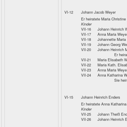
VI-12
Johann Jacob Weyer
Er heiratete Maria Christin
Kinder
VII-16
Johann Heinrich 
VII-17
Anna Maria Weye
VII-18
Johannette Maria
VII-19
Johann Georg We
VII-20
Johann Heinrich 
Er heir
VII-21
Maria Elisabeth 
VII-22
Maria Kath. Elisa
VII-23
Anna Maria Weye
VII-24
Anna Katharina W
Sie hei
VI-15
Johann Heinrich Enders
Er heiratete Anna Katharina
Kinder
VII-25
Johann Theiß En
VII-26
Johann Heinrich 