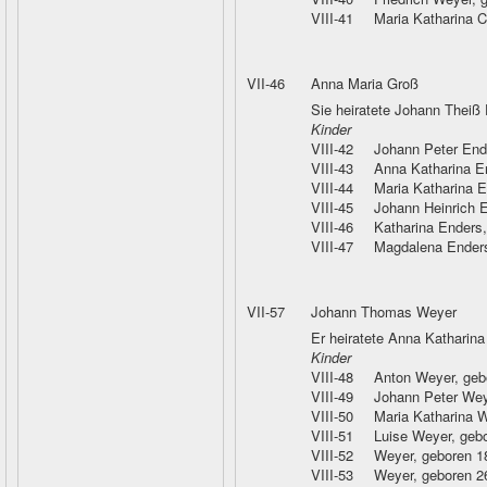
VIII-41
Maria Katharina C
VII-46
Anna Maria Groß
Sie heiratete Johann Theiß
Kinder
VIII-42
Johann Peter End
VIII-43
Anna Katharina E
VIII-44
Maria Katharina 
VIII-45
Johann Heinrich 
VIII-46
Katharina Enders
VIII-47
Magdalena Ender
VII-57
Johann Thomas Weyer
Er heiratete Anna Katharin
Kinder
VIII-48
Anton Weyer
, ge
VIII-49
Johann Peter Wey
VIII-50
Maria Katharina 
VIII-51
Luise Weyer
, geb
VIII-52
Weyer
, geboren 1
VIII-53
Weyer
, geboren 2