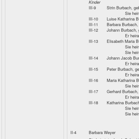
Kinder
III-9
Strin Burbach
, ge
Sie hei
III-10
Luise Katharina 
III-11
Barbara Burbach
,
III-12
Johann Burbach
,
Er heir
III-13
Elisabeth Maria 
Sie hei
Sie hei
III-14
Johann Jacob Bu
Er heir
III-15
Peter Burbach
, g
Er heir
III-16
Maria Katharina 
Sie hei
III-17
Gerhard Burbach
Er heir
III-18
Katharina Burbac
Sie hei
Sie hei
II-4
Barbara Weyer