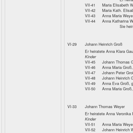
VII-41
Maria Elisabeth 
VII-42
Maria Kath. Elisa
VII-43
Anna Maria Weye
VII-44
Anna Katharina W
Sie hei
VI-29
Johann Heinrich Groß
Er heiratete Anna Klara Ga
Kinder
VII-45
Johann Thomas 
VII-46
Anna Maria Groß
VII-47
Johann Peter Gro
VII-48
Johann Heinrich 
VII-49
Anna Eva Groß
, 
VII-50
Anna Maria Groß
VI-33
Johann Thomas Weyer
Er heiratete Anna Veronika 
Kinder
VII-51
Anna Maria Weye
VII-52
Johann Heinrich 