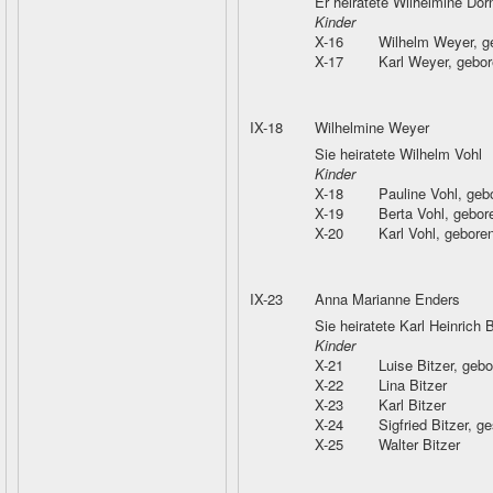
Er heiratete Wilhelmine Dör
Kinder
X-16
Wilhelm Weyer
, 
X-17
Karl Weyer
, gebo
IX-18
Wilhelmine Weyer
Sie heiratete Wilhelm Vohl
Kinder
X-18
Pauline Vohl
, geb
X-19
Berta Vohl
, gebor
X-20
Karl Vohl
, gebore
IX-23
Anna Marianne Enders
Sie heiratete Karl Heinrich B
Kinder
X-21
Luise Bitzer
, geb
X-22
Lina Bitzer
X-23
Karl Bitzer
X-24
Sigfried Bitzer
, g
X-25
Walter Bitzer