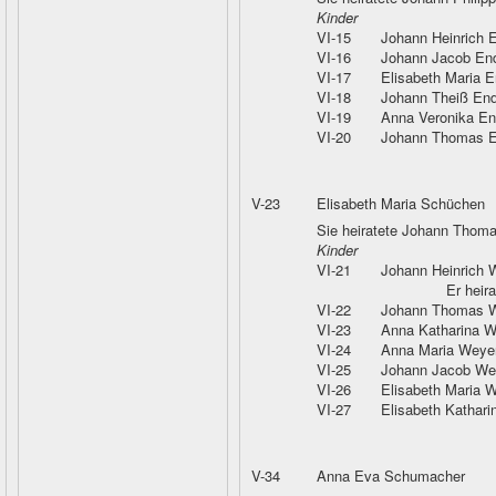
Kinder
VI-15
Johann Heinrich 
VI-16
Johann Jacob En
VI-17
Elisabeth Maria 
VI-18
Johann Theiß En
VI-19
Anna Veronika En
VI-20
Johann Thomas E
V-23
Elisabeth Maria Schüchen
Sie heiratete Johann Thom
Kinder
VI-21
Johann Heinrich 
Er heir
VI-22
Johann Thomas 
VI-23
Anna Katharina W
VI-24
Anna Maria Weye
VI-25
Johann Jacob We
VI-26
Elisabeth Maria 
VI-27
Elisabeth Kathar
V-34
Anna Eva Schumacher