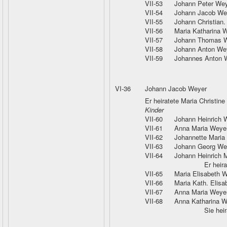
VII-53
Johann Peter Wey
VII-54
Johann Jacob We
VII-55
Johann Christian
VII-56
Maria Katharina 
VII-57
Johann Thomas 
VII-58
Johann Anton We
VII-59
Johannes Anton 
VI-36
Johann Jacob Weyer
Er heiratete Maria Christin
Kinder
VII-60
Johann Heinrich 
VII-61
Anna Maria Weye
VII-62
Johannette Maria
VII-63
Johann Georg We
VII-64
Johann Heinrich 
Er heir
VII-65
Maria Elisabeth 
VII-66
Maria Kath. Elisa
VII-67
Anna Maria Weye
VII-68
Anna Katharina W
Sie hei