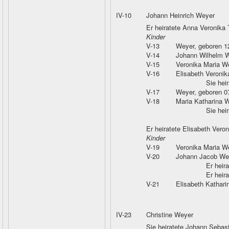
IV-10
Johann Heinrich Weyer
Er heiratete Anna Veronika 
Kinder
V-13
Weyer
, geboren 
V-14
Johann Wilhelm 
V-15
Veronika Maria W
V-16
Elisabeth Veroni
Sie hei
V-17
Weyer
, geboren 0
V-18
Maria Katharina 
Sie hei
Er heiratete Elisabeth Vero
Kinder
V-19
Veronika Maria W
V-20
Johann Jacob We
Er heir
Er heir
V-21
Elisabeth Kathar
IV-23
Christine Weyer
Sie heiratete Johann Sebas