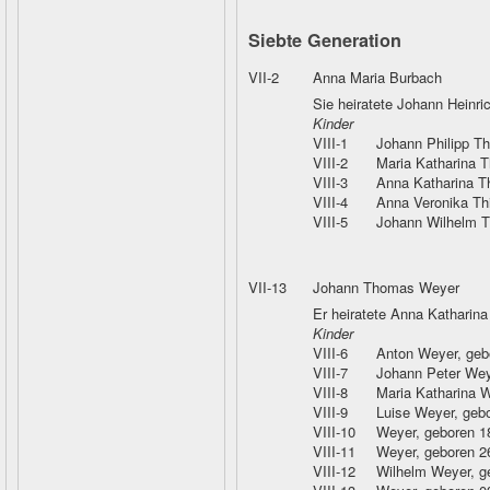
Siebte Generation
VII-2
Anna Maria Burbach
Sie heiratete Johann Heinric
Kinder
VIII-1
Johann Philipp Th
VIII-2
Maria Katharina T
VIII-3
Anna Katharina Th
VIII-4
Anna Veronika Thi
VIII-5
Johann Wilhelm T
VII-13
Johann Thomas Weyer
Er heiratete Anna Katharin
Kinder
VIII-6
Anton Weyer
, ge
VIII-7
Johann Peter Wey
VIII-8
Maria Katharina 
VIII-9
Luise Weyer
, geb
VIII-10
Weyer
, geboren 1
VIII-11
Weyer
, geboren 2
VIII-12
Wilhelm Weyer
, 