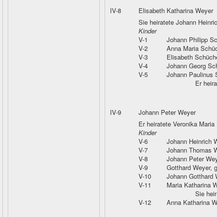
IV-8
Elisabeth Katharina Weyer
Sie heiratete Johann Heinr
Kinder
V-1
Johann Philipp S
V-2
Anna Maria Schü
V-3
Elisabeth Schüch
V-4
Johann Georg Sc
V-5
Johann Paulinus
Er heir
IV-9
Johann Peter Weyer
Er heiratete Veronika Maria
Kinder
V-6
Johann Heinrich 
V-7
Johann Thomas 
V-8
Johann Peter Wey
V-9
Gotthard Weyer
, 
V-10
Johann Gotthard 
V-11
Maria Katharina 
Sie hei
V-12
Anna Katharina W