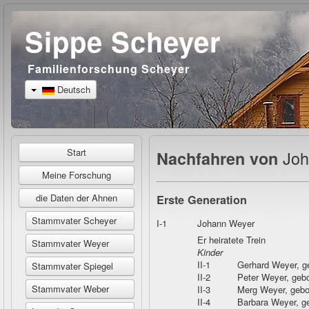
Sippe Scheyer
Familienforschung Scheyer
Deutsch
Start
Joh
Nachfahren von
Meine Forschung
die Daten der Ahnen
Erste Generation
Stammvater Scheyer
I-1
Johann Weyer
Er heiratete Trein
Stammvater Weyer
Kinder
II-1
Gerhard Weyer
, 
Stammvater Spiegel
II-2
Peter Weyer
, geb
Stammvater Weber
II-3
Merg Weyer
, geb
II-4
Barbara Weyer
, g