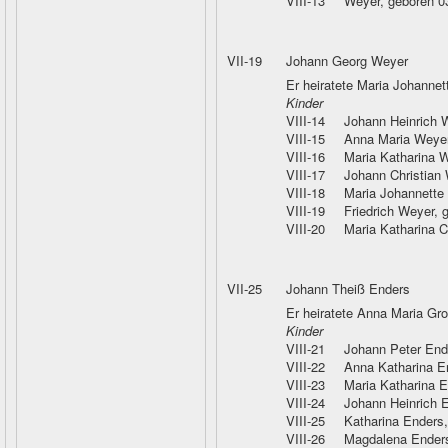
VIII-13
Weyer
, geboren 
VII-19
Johann Georg Weyer
Er heiratete Maria Johannett
Kinder
VIII-14
Johann Heinrich 
VIII-15
Anna Maria Weye
VIII-16
Maria Katharina 
VIII-17
Johann Christian
VIII-18
Maria Johannette
VIII-19
Friedrich Weyer
, 
VIII-20
Maria Katharina C
VII-25
Johann Theiß Enders
Er heiratete Anna Maria Gr
Kinder
VIII-21
Johann Peter End
VIII-22
Anna Katharina E
VIII-23
Maria Katharina 
VIII-24
Johann Heinrich 
VIII-25
Katharina Enders
VIII-26
Magdalena Ender