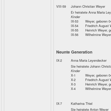
VIII-59
Johann Christian Weyer
Er heiratete Anna Maria Le
Kinder
IX-53
Weyer
, geboren 
IX-54
Friedrich August
IX-55
Heinrich Weyer
, 
IX-56
Wilhelmine Weyer
Neunte Generation
IX-2
Anna Maria Leyendecker
Sie heiratete Johann Christ
Kinder
X-1
Weyer
, geboren 
X-2
Friedrich August
X-3
Heinrich Weyer
, 
X-4
Wilhelmine Weyer
IX-7
Katharina Thiel
Sie heiratete Anton Weyer