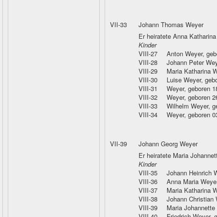
VII-33
Johann Thomas Weyer
Er heiratete Anna Katharin
Kinder
VIII-27
Anton Weyer
, ge
VIII-28
Johann Peter Wey
VIII-29
Maria Katharina 
VIII-30
Luise Weyer
, geb
VIII-31
Weyer
, geboren 1
VIII-32
Weyer
, geboren 2
VIII-33
Wilhelm Weyer
, 
VIII-34
Weyer
, geboren 
VII-39
Johann Georg Weyer
Er heiratete Maria Johannett
Kinder
VIII-35
Johann Heinrich 
VIII-36
Anna Maria Weye
VIII-37
Maria Katharina 
VIII-38
Johann Christian
VIII-39
Maria Johannette
VIII-40
Friedrich Weyer
, 