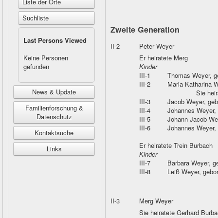
Liste der Orte
Suchliste
Zweite Generation
Last Persons Viewed
II-2
Peter Weyer
Keine Personen
Er heiratete Merg
gefunden
Kinder
III-1
Thomas Weyer
, 
III-2
Maria Katharina 
News & Update
Sie hei
III-3
Jacob Weyer
, ge
Familienforschung &
III-4
Johannes Weyer
,
Datenschutz
III-5
Johann Jacob We
III-6
Johannes Weyer
,
Kontaktsuche
Er heiratete Trein Burbach
Links
Kinder
III-7
Barbara Weyer
, g
III-8
Leiß Weyer
, gebo
II-3
Merg Weyer
Sie heiratete Gerhard Burb