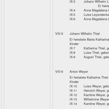
IX-3
Johann Wilhelm L
Er heira
IX-4
Anna Magdalena 
IX-5
Luise Leyendecke
IX-6
Anna Magdalena 
VIII-5
Johann Wilhelm Thiel
Er heiratete Maria Katharin
Kinder
IX-7
Katharina Thiel
, 
IX-8
Luise Thiel
, gebo
IX-9
August Thiel
, geb
VIII-6
Anton Weyer
Er heiratete Katharina Thiel
Kinder
IX-10
Luise Weyer
, geb
IX-11
Heinrich Weyer
, 
IX-12
Karoline Weyer
, 
IX-13
Wilhelmine Weyer
IX-14
Karoline Weyer
, 