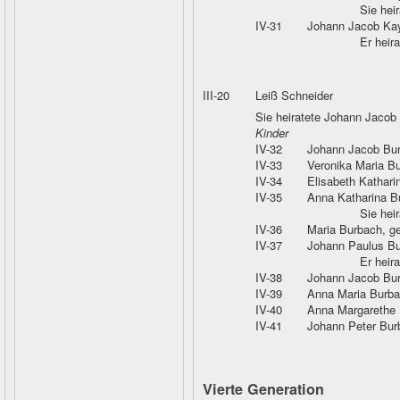
Sie hei
IV-31
Johann Jacob Ka
Er heir
III-20
Leiß Schneider
Sie heiratete Johann Jacob
Kinder
IV-32
Johann Jacob Bu
IV-33
Veronika Maria B
IV-34
Elisabeth Kathari
IV-35
Anna Katharina B
Sie hei
IV-36
Maria Burbach
, g
IV-37
Johann Paulus B
Er heir
IV-38
Johann Jacob Bu
IV-39
Anna Maria Burb
IV-40
Anna Margarethe
IV-41
Johann Peter Bur
Vierte Generation