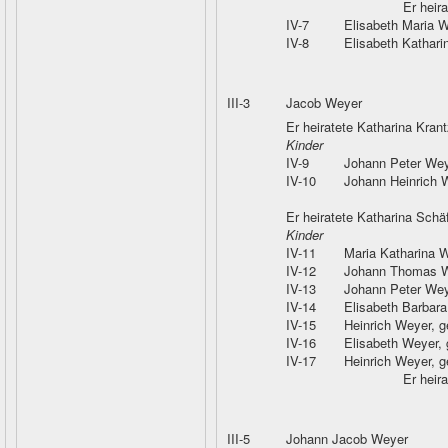
Er heir
IV-7
Elisabeth Maria 
IV-8
Elisabeth Kathar
III-3
Jacob Weyer
Er heiratete Katharina Krant
Kinder
IV-9
Johann Peter Wey
IV-10
Johann Heinrich 
Er heiratete Katharina Schä
Kinder
IV-11
Maria Katharina 
IV-12
Johann Thomas 
IV-13
Johann Peter Wey
IV-14
Elisabeth Barbar
IV-15
Heinrich Weyer
, 
IV-16
Elisabeth Weyer
,
IV-17
Heinrich Weyer
, 
Er heir
III-5
Johann Jacob Weyer