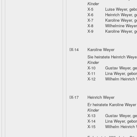
Kinder
X-5
Luise Weyer
, geb
X-6
Heinrich Weyer
, 
X-7
Karoline Weyer
, 
X-8
Wilhelmine Weyer
X-9
Karoline Weyer
, 
IX-14
Karoline Weyer
Sie heiratete Heinrich Weye
Kinder
X-10
Gustav Weyer
, g
X-11
Lina Weyer
, gebo
X-12
Wilhelm Heinrich
IX-17
Heinrich Weyer
Er heiratete Karoline Weyer
Kinder
X-13
Gustav Weyer
, g
X-14
Lina Weyer
, gebo
X-15
Wilhelm Heinrich