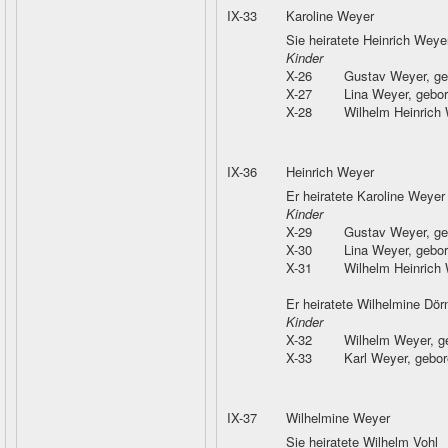
IX-33
Karoline Weyer
Sie heiratete Heinrich Weye
Kinder
X-26
Gustav Weyer
, g
X-27
Lina Weyer
, gebo
X-28
Wilhelm Heinrich
IX-36
Heinrich Weyer
Er heiratete Karoline Weyer
Kinder
X-29
Gustav Weyer
, g
X-30
Lina Weyer
, gebo
X-31
Wilhelm Heinrich
Er heiratete Wilhelmine Dör
Kinder
X-32
Wilhelm Weyer
, 
X-33
Karl Weyer
, gebo
IX-37
Wilhelmine Weyer
Sie heiratete Wilhelm Vohl