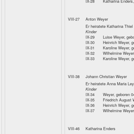
IX-28
Katharina Enders
VIII-27
Anton Weyer
Er heiratete Katharina Thiel
Kinder
IX-29
Luise Weyer
, geb
IX-30
Heinrich Weyer
, 
IX-31
Karoline Weyer
, 
IX-32
Wilhelmine Weyer
IX-33
Karoline Weyer
, 
VIII-38
Johann Christian Weyer
Er heiratete Anna Maria Le
Kinder
IX-34
Weyer
, geboren 
IX-35
Friedrich August
IX-36
Heinrich Weyer
, 
IX-37
Wilhelmine Weyer
VIII-46
Katharina Enders