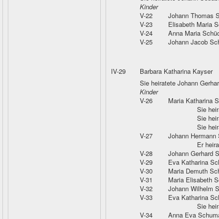
Kinder
V-22
Johann Thomas 
V-23
Elisabeth Maria 
V-24
Anna Maria Schü
V-25
Johann Jacob Sc
IV-29
Barbara Katharina Kayser
Sie heiratete Johann Gerh
Kinder
V-26
Maria Katharina 
Sie hei
Sie hei
Sie hei
V-27
Johann Hermann
Er heir
V-28
Johann Gerhard 
V-29
Eva Katharina S
V-30
Maria Demuth Sc
V-31
Maria Elisabeth 
V-32
Johann Wilhelm 
V-33
Eva Katharina S
Sie hei
V-34
Anna Eva Schum