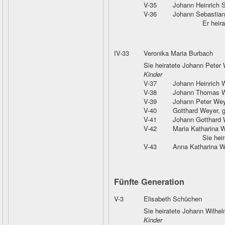
V-35
Johann Heinrich 
V-36
Johann Sebastia
Er heir
IV-33
Veronika Maria Burbach
Sie heiratete Johann Peter
Kinder
V-37
Johann Heinrich 
V-38
Johann Thomas 
V-39
Johann Peter Wey
V-40
Gotthard Weyer
, 
V-41
Johann Gotthard 
V-42
Maria Katharina 
Sie hei
V-43
Anna Katharina W
Fünfte Generation
V-3
Elisabeth Schüchen
Sie heiratete Johann Wilhel
Kinder