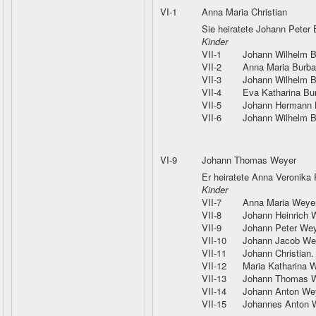
VI-1
Anna Maria Christian
Sie heiratete Johann Peter
Kinder
VII-1
Johann Wilhelm 
VII-2
Anna Maria Burb
VII-3
Johann Wilhelm 
VII-4
Eva Katharina Bu
VII-5
Johann Hermann 
VII-6
Johann Wilhelm 
VI-9
Johann Thomas Weyer
Er heiratete Anna Veronika 
Kinder
VII-7
Anna Maria Weye
VII-8
Johann Heinrich 
VII-9
Johann Peter Wey
VII-10
Johann Jacob We
VII-11
Johann Christian
VII-12
Maria Katharina 
VII-13
Johann Thomas 
VII-14
Johann Anton We
VII-15
Johannes Anton 