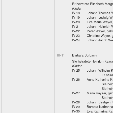
Er heiratete Elisabeth Marg
Kinder
IV-18
Johann Thomas 
IV-19
Johann Ludwig W
IV-20
Eva Maria Weyer
IV-21
Johann Heinrich 
IV-22
Peter Weyer
, geb
IV-23
Christine Weyer
, 
IV-24
Johann Jacob We
III-11
Barbara Burbach
Sie heiratete Heinrich Kays
Kinder
IV-25
Johann Wilhelm K
Er heir
IV-26
Anna Katharina K
Sie hei
Sie hei
IV-27
Maria Kayser
, ge
Sie hei
IV-28
Johann Bestgen 
IV-29
Barbara Katharin
IV-30
Eva Katharina Ka