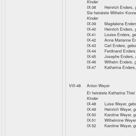
Kinder
IX-38
Heinrich Enders
,
Sie heiratete Wilhelm Konr
Kinder
IX-39
Magdalena Ender
IX-40
Heinrich Enders
,
IX-41
Louise Enders
, g
IX-42
Anna Marianne E
IX-43
Carl Enders
, geb
IX-44
Ferdinand Enders
IX-45
Josephe Enders
,
IX-46
Wilhelm Enders
, 
IX-47
Katharina Enders
VIII-48
Anton Weyer
Er heiratete Katharina Thiel
Kinder
IX-48
Luise Weyer
, geb
IX-49
Heinrich Weyer
, 
IX-50
Karoline Weyer
, 
IX-51
Wilhelmine Weyer
IX-52
Karoline Weyer
, 