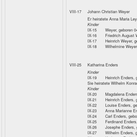
VIII-17
Johann Christian Weyer
Er heiratete Anna Maria Le
Kinder
IX-15
Weyer
, geboren 
IX-16
Friedrich August
IX-17
Heinrich Weyer
, 
IX-18
Wilhelmine Weyer
VIII-25
Katharina Enders
Kinder
IX-19
Heinrich Enders
,
Sie heiratete Wilhelm Konr
Kinder
IX-20
Magdalena Ender
IX-21
Heinrich Enders
,
IX-22
Louise Enders
, g
IX-23
Anna Marianne E
IX-24
Carl Enders
, geb
IX-25
Ferdinand Enders
IX-26
Josephe Enders
,
IX-27
Wilhelm Enders
, 