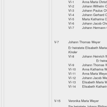
VI-1
Anna Maria Christ
VI-2
Johann Wilhelm C
VI-3
Johann Paulus Ch
VI-4
Johann Gerhard C
VI-5
Maria Katharina C
VI-6
Johann Jacob Chr
VI-7
Johann Hermann C
V-7
Johann Thomas Weyer
Er heiratete Elisabeth Mar
Kinder
VI-8
Johann Heinrich 
Er heir
VI-9
Johann Thomas 
VI-10
Anna Katharina W
VI-11
Anna Maria Weye
VI-12
Johann Jacob We
VI-13
Elisabeth Maria 
VI-14
Elisabeth Kathar
V-15
Veronika Maria Weyer
Sie heiratete Johann Philip