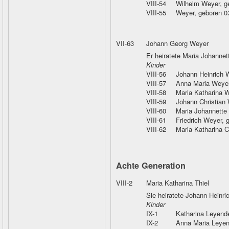
VIII-54
Wilhelm Weyer
, 
VIII-55
Weyer
, geboren 
VII-63
Johann Georg Weyer
Er heiratete Maria Johannett
Kinder
VIII-56
Johann Heinrich 
VIII-57
Anna Maria Weye
VIII-58
Maria Katharina 
VIII-59
Johann Christian
VIII-60
Maria Johannette
VIII-61
Friedrich Weyer
, 
VIII-62
Maria Katharina C
Achte Generation
VIII-2
Maria Katharina Thiel
Sie heiratete Johann Heinr
Kinder
IX-1
Katharina Leyend
IX-2
Anna Maria Leyen