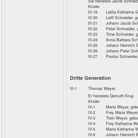
Sie heiratete Jacob Schneid
Kinder
III-19
Leißa Katharina S
III-20
Leiß Schneider
, 
III-21
Johann Jacob Sch
III-22
Peter Schneider
,
III-23
Trine Schneider
, 
III-24
Anna Barbara Sch
III-25
Johann Heinrich 
III-26
Johann Peter Sch
III-27
Paulus Schneider
Dritte Generation
III-1
Thomas Weyer
Er heiratete Demuth Krug
Kinder
IV-1
Maria Weyer
, geb
IV-2
Frey Maria Weyer
IV-3
Trein Weyer
, geb
IV-4
Frey Katharina W
IV-5
Maria Katharina 
IV-6
Johann Heinrich 