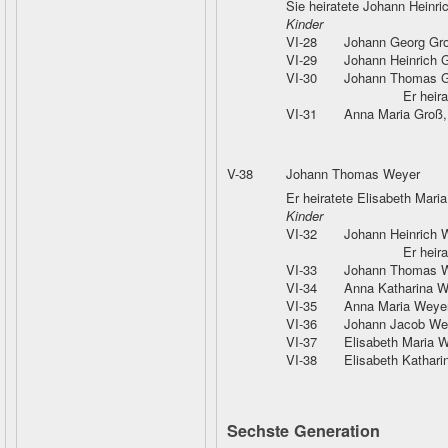
Sie heiratete Johann Heinri
Kinder
VI-28
Johann Georg Gr
VI-29
Johann Heinrich 
VI-30
Johann Thomas 
Er heir
VI-31
Anna Maria Groß
V-38
Johann Thomas Weyer
Er heiratete Elisabeth Mar
Kinder
VI-32
Johann Heinrich 
Er heir
VI-33
Johann Thomas 
VI-34
Anna Katharina W
VI-35
Anna Maria Weye
VI-36
Johann Jacob We
VI-37
Elisabeth Maria 
VI-38
Elisabeth Kathar
Sechste Generation