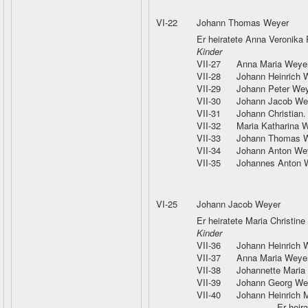
VI-22
Johann Thomas Weyer
Er heiratete Anna Veronika 
Kinder
VII-27
Anna Maria Weye
VII-28
Johann Heinrich 
VII-29
Johann Peter Wey
VII-30
Johann Jacob We
VII-31
Johann Christian
VII-32
Maria Katharina 
VII-33
Johann Thomas 
VII-34
Johann Anton We
VII-35
Johannes Anton 
VI-25
Johann Jacob Weyer
Er heiratete Maria Christin
Kinder
VII-36
Johann Heinrich 
VII-37
Anna Maria Weye
VII-38
Johannette Maria
VII-39
Johann Georg We
VII-40
Johann Heinrich 
Er heir