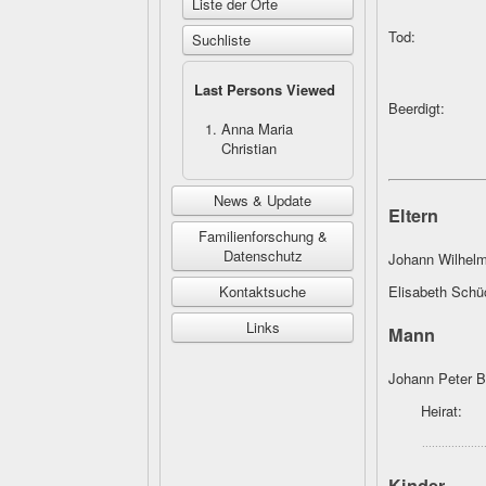
Liste der Orte
Tod:
Suchliste
Last Persons Viewed
Beerdigt:
Anna Maria
Christian
News & Update
Eltern
Familienforschung &
Datenschutz
Johann Wilhelm
Kontaktsuche
Elisabeth Sch
Links
Mann
Johann Peter 
Heirat:
Kinder