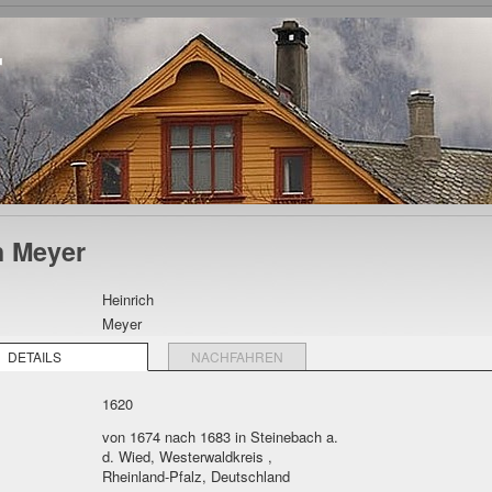
r
h Meyer
Heinrich
Meyer
DETAILS
NACHFAHREN
1620
von 1674 nach 1683 in Steinebach a.
d. Wied, Westerwaldkreis ,
Rheinland-Pfalz, Deutschland