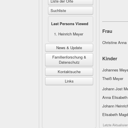
Liste der Orte
Suchliste
Last Persons Viewed
Frau
Heinrich Meyer
Christine Anna 
News & Update
Familienforschung &
Kinder
Datenschutz
Johannes Meye
Kontaktsuche
Theiß Meyer
Links
Johann Jost M
Anna Elisabeth
Johann Heinric
Elisabeth Mag
Letzte Aktualisi